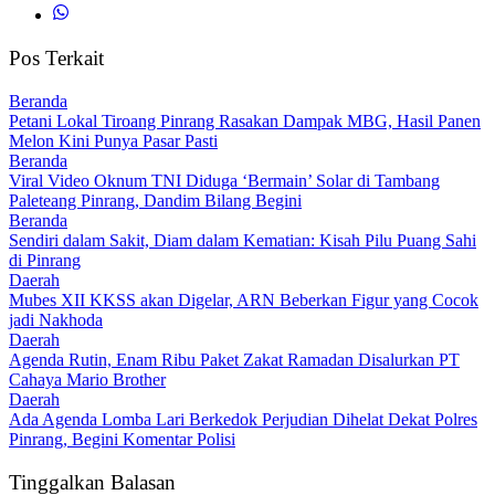
Pos Terkait
Beranda
Petani Lokal Tiroang Pinrang Rasakan Dampak MBG, Hasil Panen
Melon Kini Punya Pasar Pasti
Beranda
Viral Video Oknum TNI Diduga ‘Bermain’ Solar di Tambang
Paleteang Pinrang, Dandim Bilang Begini
Beranda
Sendiri dalam Sakit, Diam dalam Kematian: Kisah Pilu Puang Sahi
di Pinrang
Daerah
Mubes XII KKSS akan Digelar, ARN Beberkan Figur yang Cocok
jadi Nakhoda
Daerah
Agenda Rutin, Enam Ribu Paket Zakat Ramadan Disalurkan PT
Cahaya Mario Brother
Daerah
Ada Agenda Lomba Lari Berkedok Perjudian Dihelat Dekat Polres
Pinrang, Begini Komentar Polisi
Tinggalkan Balasan