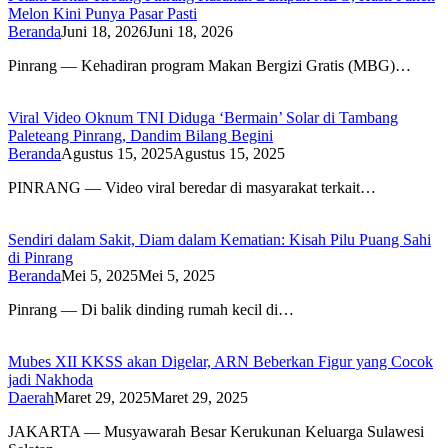
Melon Kini Punya Pasar Pasti
Beranda
Juni 18, 2026
Juni 18, 2026
Pinrang — Kehadiran program Makan Bergizi Gratis (MBG)…
Viral Video Oknum TNI Diduga ‘Bermain’ Solar di Tambang
Paleteang Pinrang, Dandim Bilang Begini
Beranda
Agustus 15, 2025
Agustus 15, 2025
PINRANG — Video viral beredar di masyarakat terkait…
Sendiri dalam Sakit, Diam dalam Kematian: Kisah Pilu Puang Sahi
di Pinrang
Beranda
Mei 5, 2025
Mei 5, 2025
Pinrang — Di balik dinding rumah kecil di…
Mubes XII KKSS akan Digelar, ARN Beberkan Figur yang Cocok
jadi Nakhoda
Daerah
Maret 29, 2025
Maret 29, 2025
JAKARTA — Musyawarah Besar Kerukunan Keluarga Sulawesi