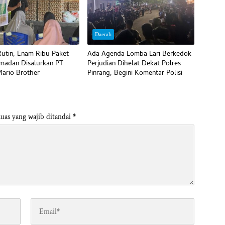
Daerah
utin, Enam Ribu Paket
Ada Agenda Lomba Lari Berkedok
madan Disalurkan PT
Perjudian Dihelat Dekat Polres
ario Brother
Pinrang, Begini Komentar Polisi
uas yang wajib ditandai
*