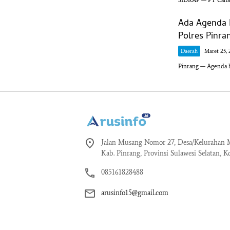
Ada Agenda 
Polres Pinra
Daerah
Maret 25, 
Pinrang — Agenda b
Jalan Musang Nomor 27, Desa/Kelurahan M
Kab. Pinrang, Provinsi Sulawesi Selatan, K
085161828488
arusinfo15@gmail.com