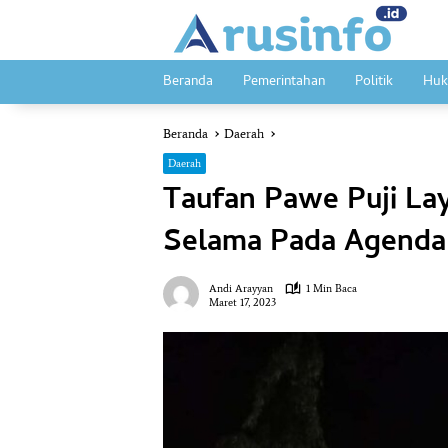
Langsung
ke
konten
Beranda
Pemerintahan
Politik
Huk
Beranda
Daerah
Daerah
Taufan Pawe Puji L
Selama Pada Agenda 
Andi Arayyan
1 Min Baca
Maret 17, 2023