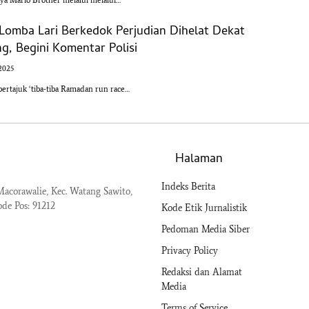
Lomba Lari Berkedok Perjudian Dihelat Dekat
ng, Begini Komentar Polisi
2025
ertajuk ‘tiba-tiba Ramadan run race…
Halaman
Indeks Berita
acorawalie, Kec. Watang Sawito,
ode Pos: 91212
Kode Etik Jurnalistik
Pedoman Media Siber
Privacy Policy
Redaksi dan Alamat
Media
Terms of Service