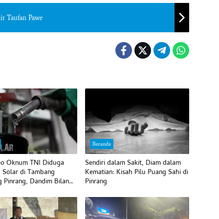
hir Taufan Pawe
Beranda
deo Oknum TNI Diduga
Sendiri dalam Sakit, Diam dalam
’ Solar di Tambang
Kematian: Kisah Pilu Puang Sahi di
g Pinrang, Dandim Bilang
Pinrang