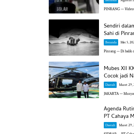
Beranda
Agustus 1
PINRANG — Video vi
Sendiri dala
Sahi di Pinr
Beranda
Mei 5, 20
Pinrang — Di balik 
Mubes XII K
Cocok jadi 
Daerah
Maret 29,
JAKARTA — Musyawa
Agenda Ruti
PT Cahaya M
Daerah
Maret 29,
SIDRAP — PT Cahay