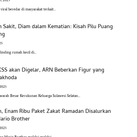
5, 2025
ral beredar di masyarakat terkait…
m Sakit, Diam dalam Kematian: Kisah Pilu Puang
ang
25
dinding rumah kecil di…
KSS akan Digelar, ARN Beberkan Figur yang
Nakhoda
 2025
rah Besar Kerukunan Keluarga Sulawesi Selatan…
n, Enam Ribu Paket Zakat Ramadan Disalurkan
ario Brother
 2025
a Mario Brother melalui melalui…