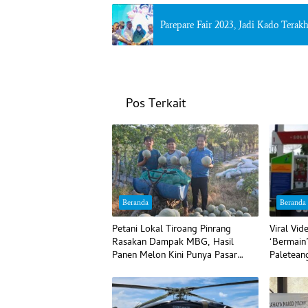
Parepare Fair 2023, Jadi Kado Terak
Pos Terkait
Beranda
Beranda
Petani Lokal Tiroang Pinrang
Viral Vi
Rasakan Dampak MBG, Hasil
‘Bermain
Panen Melon Kini Punya Pasar
Paletean
Pasti
Begini