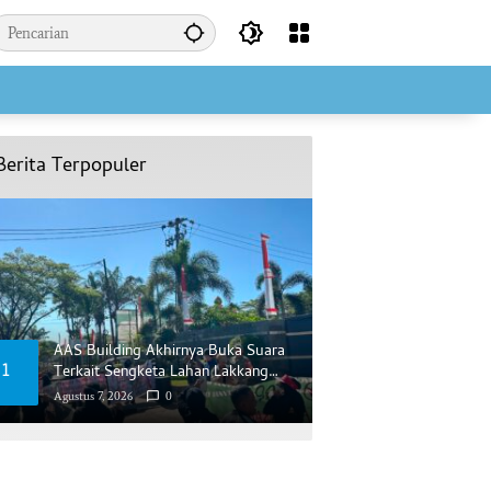
Berita Terpopuler
AAS Building Akhirnya Buka Suara
1
Terkait Sengketa Lahan Lakkang
Ca’di
Agustus 7, 2026
0