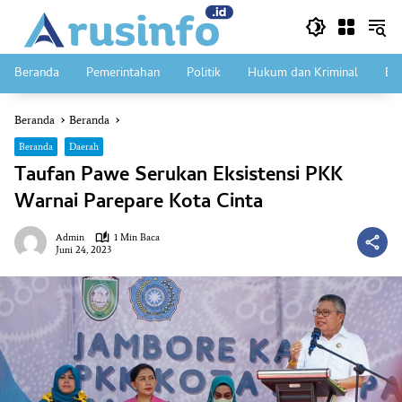
Langsung
ke
konten
Beranda
Pemerintahan
Politik
Hukum dan Kriminal
Ek
Beranda
Beranda
Beranda
Daerah
Taufan Pawe Serukan Eksistensi PKK
Warnai Parepare Kota Cinta
Admin
1 Min Baca
Juni 24, 2023