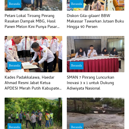
Beranda
Beranda
Petani Lokal Tiroang Pinrang
Diskon Gila-gilaan! BBW
Rasakan Dampak MBG, Hasil
Makassar Tawarkan Jutaan Buku
Panen Melon Kini Punya Pasar
Hingga 90 Persen
Pasti
Beranda
Beranda
Kades Padakkalawa, Haedar
SMAN 7 Pinrang Luncurkan
Ahmad Resmi Jabat Ketua
Inovasi 3 x 1 untuk Dukung
APDESI Merah Putih Kabupaten
Adiwiyata Nasional
Pinrang
Beranda
Beranda