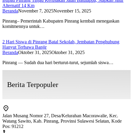
Bupati Pinrang Tinjau Kerusakan Jalan Batulappa, Siapkan Jalur
Alternatif 14 Km
Beranda
November 7, 2025
November 15, 2025
Pinrang– Pemerintah Kabupaten Pinrang kembali menegaskan
komitmennya untuk…
2 Hari Siswa di Pinrang Batal Sekolah, Jembatan Penghubung
Hanyut Terbawa Banjir
Beranda
Oktober 31, 2025
Oktober 31, 2025
Pinrang — Sudah dua hari berturut-turut, sejumlah siswa…
Berita Terpopuler
Jalan Musang Nomor 27, Desa/Kelurahan Macorawalie, Kec.
Watang Sawito, Kab. Pinrang, Provinsi Sulawesi Selatan, Kode
Pos: 91212