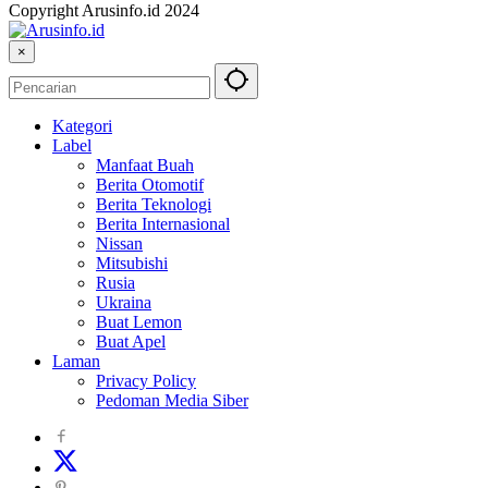
Copyright Arusinfo.id 2024
×
Kategori
Label
Manfaat Buah
Berita Otomotif
Berita Teknologi
Berita Internasional
Nissan
Mitsubishi
Rusia
Ukraina
Buat Lemon
Buat Apel
Laman
Privacy Policy
Pedoman Media Siber