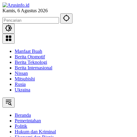
Langsung
ke
Kamis, 6 Agustus 2026
konten
Manfaat Buah
Berita Otomotif
Berita Teknologi
Berita Internasional
Nissan
Mitsubishi
Rusia
Ukraina
Beranda
Pemerintahan
Politik
Hukum dan Kriminal