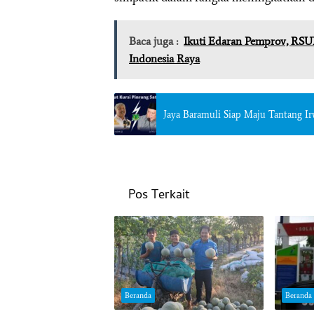
Baca juga :
Ikuti Edaran Pemprov, RSU
Indonesia Raya
Jaya Baramuli Siap Maju Tantang I
Pos Terkait
Beranda
Beranda