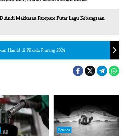
D Andi Makkasau Parepare Putar Lagu Kebangsaan
rwan Hamid di Pilkada Pinrang 2024
Beranda