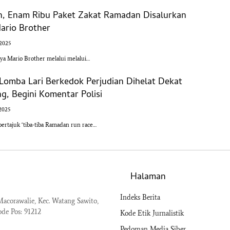
n, Enam Ribu Paket Zakat Ramadan Disalurkan
ario Brother
 2025
a Mario Brother melalui melalui…
Lomba Lari Berkedok Perjudian Dihelat Dekat
ng, Begini Komentar Polisi
2025
ertajuk ‘tiba-tiba Ramadan run race…
Halaman
Indeks Berita
acorawalie, Kec. Watang Sawito,
ode Pos: 91212
Kode Etik Jurnalistik
Pedoman Media Siber