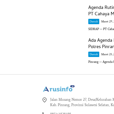
Agenda Ruti
PT Cahaya M
Daerah
Maret 29,
SIDRAP — PT Cahay
Ada Agenda 
Polres Pinra
Daerah
Maret 25, 
Pinrang — Agenda b
Jalan Musang Nomor 27, Desa/Kelurahan M
Kab. Pinrang, Provinsi Sulawesi Selatan, K