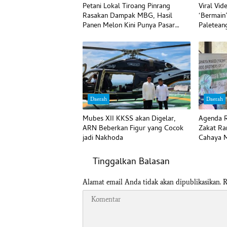
Petani Lokal Tiroang Pinrang
Viral Vi
Rasakan Dampak MBG, Hasil
‘Bermain
Panen Melon Kini Punya Pasar
Paletean
Pasti
Begini
Daerah
Daerah
Mubes XII KKSS akan Digelar,
Agenda R
ARN Beberkan Figur yang Cocok
Zakat Ra
jadi Nakhoda
Cahaya M
Tinggalkan Balasan
Alamat email Anda tidak akan dipublikasikan.
R