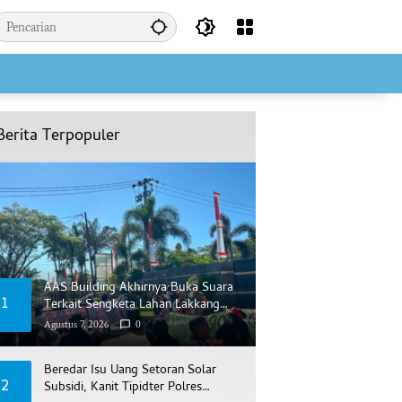
Berita Terpopuler
AAS Building Akhirnya Buka Suara
1
Terkait Sengketa Lahan Lakkang
Ca’di
Agustus 7, 2026
0
Beredar Isu Uang Setoran Solar
2
Subsidi, Kanit Tipidter Polres