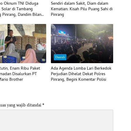
deo Oknum TNI Diduga
Sendiri dalam Sakit, Diam dalam
’ Solar di Tambang
Kematian: Kisah Pilu Puang Sahi di
g Pinrang, Dandim Bilang
Pinrang
Daerah
utin, Enam Ribu Paket
Ada Agenda Lomba Lari Berkedok
madan Disalurkan PT
Perjudian Dihelat Dekat Polres
ario Brother
Pinrang, Begini Komentar Polisi
uas yang wajib ditandai
*