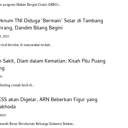
an program Makan Bergizi Gratis (MBG)…
Oknum TNI Diduga ‘Bermain’ Solar di Tambang
nrang, Dandim Bilang Begini
5, 2025
ral beredar di masyarakat terkait…
m Sakit, Diam dalam Kematian: Kisah Pilu Puang
ang
25
dinding rumah kecil di…
KSS akan Digelar, ARN Beberkan Figur yang
Nakhoda
 2025
rah Besar Kerukunan Keluarga Sulawesi Selatan…