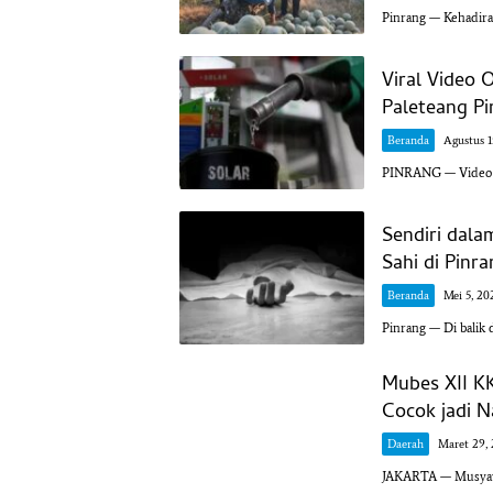
Pinrang — Kehadir
Viral Video 
Paleteang Pi
Beranda
Agustus 1
PINRANG — Video vi
Sendiri dala
Sahi di Pinr
Beranda
Mei 5, 20
Pinrang — Di balik 
Mubes XII K
Cocok jadi 
Daerah
Maret 29,
JAKARTA — Musyawa