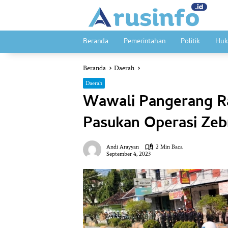
Langsung
ke
konten
Beranda
Pemerintahan
Politik
Huk
Beranda
Daerah
Daerah
Wawali Pangerang Ra
Pasukan Operasi Zeb
Andi Arayyan
2 Min Baca
September 4, 2023