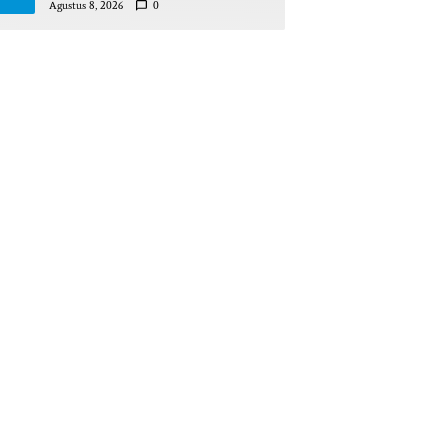
Pinrang Beri Bantahan Tegas
Agustus 8, 2026
0