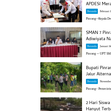
APDESI Mera
Beranda
Februari 
Pinrang—Kepala Des
SMAN 7 Pinr
Adiwiyata Na
Beranda
Januari 1
Pinrang — UPT SM
Bupati Pinra
Jalur Alterna
Beranda
November
Pinrang– Pemerint
2 Hari Siswa
Hanyut Terb