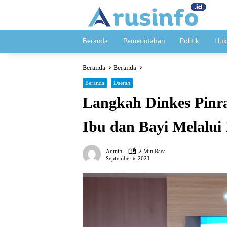
Langsung
ke
konten
Beranda
Pemerintahan
Politik
Huk
Beranda
Beranda
Beranda
Daerah
Langkah Dinkes Pinr
Ibu dan Bayi Melalui
Admin
2 Min Baca
September 6, 2023