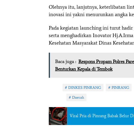
Olehnya itu, lanjutnya, keterlibatan li
inovasi ini yakni menurunkan angka kem
Pada kegiatan launching ini turut hadi
serta menghadirkan Inovator Hj.A.Irm
Kesehatan Masyarakat Dinas Kesehata
Baca juga :
Respons Propam Polres Parep
Benturkan Kepala di Tembok
Tag:
DINKES PINRANG
PINRANG
Topik:
Daerah
Viral Pria di Pinrang Babak Belur