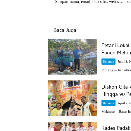
Simpan nama, email, dan situs web saya pa
Baca Juga
Petani Loka
Panen Melon 
Beranda
Juni 18, 
Pinrang — Kehadir
Diskon Gila
Hingga 90 P
Beranda
April 2, 
Makassar— Bazar buk
Kades Padak