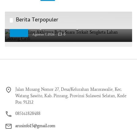
Berita Terpopuler
AAS Building Akhirnya Buka Suara Terkait
1
Sengketa Lahan Lakkang Ca’di
Agustus 7, 2026
0
Jalan Musang Nomor 27, Desa/Kelurahan Macorawalie, Kec.
Watang Sawito, Kab. Pinrang, Provinsi Sulawesi Selatan, Kode
Pos: 91212
085161828488
arusinfo15@gmail.com