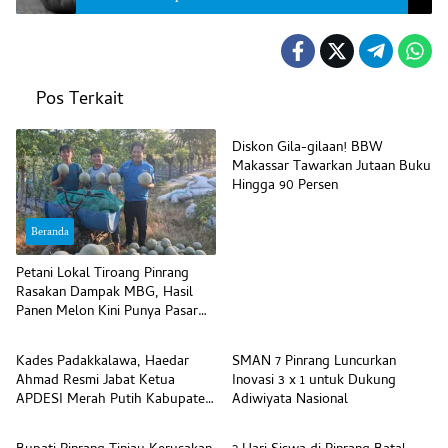
Pos Terkait
Beranda
Diskon Gila-gilaan! BBW
Makassar Tawarkan Jutaan Buku
Hingga 90 Persen
Beranda
Petani Lokal Tiroang Pinrang
Rasakan Dampak MBG, Hasil
Panen Melon Kini Punya Pasar
Beranda
Beranda
Pasti
Kades Padakkalawa, Haedar
SMAN 7 Pinrang Luncurkan
Ahmad Resmi Jabat Ketua
Inovasi 3 x 1 untuk Dukung
APDESI Merah Putih Kabupaten
Adiwiyata Nasional
Beranda
Beranda
Pinrang