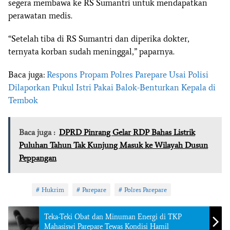
segera membawa ke RS Sumantri untuk mendapatkan
perawatan medis.
“Setelah tiba di RS Sumantri dan diperika dokter,
ternyata korban sudah meninggal,” paparnya.
Baca juga:
Respons Propam Polres Parepare Usai Polisi
Dilaporkan Pukul Istri Pakai Balok-Benturkan Kepala di
Tembok
Baca juga :
DPRD Pinrang Gelar RDP Bahas Listrik
Puluhan Tahun Tak Kunjung Masuk ke Wilayah Dusun
Peppangan
Tag:
Hukrim
Parepare
Polres Parepare
Teka-Teki Obat dan Minuman Energi di TKP
Mahasiswi Parepare Tewas Kondisi Hamil