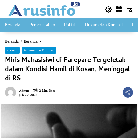
Langsung
ke
konten
Beranda
Pemerintahan
Politik
Hukum dan Kriminal
Ek
Beranda
Beranda
Beranda
Hukum dan Kriminal
Miris Mahasisiwi di Parepare Tergeletak
dalam Kondisi Hamil di Kosan, Meninggal
di RS
Admin
2 Min Baca
Juli 29, 2023