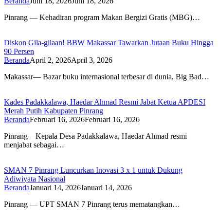
Beranda
Juni 18, 2026
Juni 18, 2026
Pinrang — Kehadiran program Makan Bergizi Gratis (MBG)…
Diskon Gila-gilaan! BBW Makassar Tawarkan Jutaan Buku Hingga
90 Persen
Beranda
April 2, 2026
April 3, 2026
Makassar— Bazar buku internasional terbesar di dunia, Big Bad…
Kades Padakkalawa, Haedar Ahmad Resmi Jabat Ketua APDESI
Merah Putih Kabupaten Pinrang
Beranda
Februari 16, 2026
Februari 16, 2026
Pinrang—Kepala Desa Padakkalawa, Haedar Ahmad resmi
menjabat sebagai…
SMAN 7 Pinrang Luncurkan Inovasi 3 x 1 untuk Dukung
Adiwiyata Nasional
Beranda
Januari 14, 2026
Januari 14, 2026
Pinrang — UPT SMAN 7 Pinrang terus mematangkan…