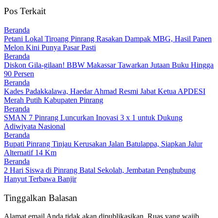
Pos Terkait
Beranda
Petani Lokal Tiroang Pinrang Rasakan Dampak MBG, Hasil Panen
Melon Kini Punya Pasar Pasti
Beranda
Diskon Gila-gilaan! BBW Makassar Tawarkan Jutaan Buku Hingga
90 Persen
Beranda
Kades Padakkalawa, Haedar Ahmad Resmi Jabat Ketua APDESI
Merah Putih Kabupaten Pinrang
Beranda
SMAN 7 Pinrang Luncurkan Inovasi 3 x 1 untuk Dukung
Adiwiyata Nasional
Beranda
Bupati Pinrang Tinjau Kerusakan Jalan Batulappa, Siapkan Jalur
Alternatif 14 Km
Beranda
2 Hari Siswa di Pinrang Batal Sekolah, Jembatan Penghubung
Hanyut Terbawa Banjir
Tinggalkan Balasan
Alamat email Anda tidak akan dipublikasikan.
Ruas yang wajib