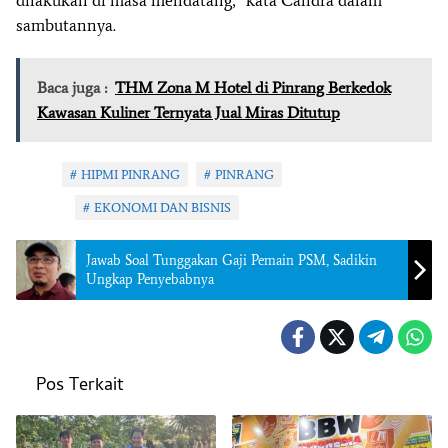
sambutannya.
Baca juga :
THM Zona M Hotel di Pinrang Berkedok
Kawasan Kuliner Ternyata Jual Miras Ditutup
Tag:
HIPMI PINRANG
PINRANG
Topik:
EKONOMI DAN BISNIS
Jawab Soal Tunggakan Gaji Pemain PSM, Sadikin
Ungkap Penyebabnya
Pos Terkait