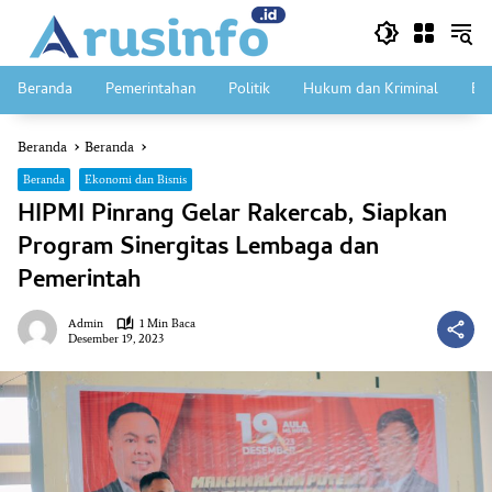
Langsung
ke
konten
Beranda
Pemerintahan
Politik
Hukum dan Kriminal
Ek
Beranda
Beranda
Beranda
Ekonomi dan Bisnis
HIPMI Pinrang Gelar Rakercab, Siapkan
Program Sinergitas Lembaga dan
Pemerintah
Admin
1 Min Baca
Desember 19, 2023