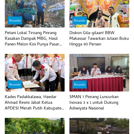
Beranda
Beranda
Petani Lokal Tiroang Pinrang
Diskon Gila-gilaan! BBW
Rasakan Dampak MBG, Hasil
Makassar Tawarkan Jutaan Buku
Panen Melon Kini Punya Pasar
Hingga 90 Persen
Pasti
Beranda
Beranda
Kades Padakkalawa, Haedar
SMAN 7 Pinrang Luncurkan
Ahmad Resmi Jabat Ketua
Inovasi 3 x 1 untuk Dukung
APDESI Merah Putih Kabupaten
Adiwiyata Nasional
Pinrang