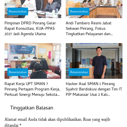
Pemerintahan
Pemerintahan
Pimpinan DPRD Pinrang Gelar
Andi Tambero Resmi Jabat
Rapat Konsultasi, KUA-PPAS
Sekwan Pinrang, Fokus
2027 Jadi Agenda Utama
Tingkatkan Pelayanan dan
Disiplin Pegawai
Pemerintahan
Pemerintahan
Rapat Kerja UPT SMAN 7
Hacker Asal SMAN 1 Pinrang
Pinrang Pertajam Program Kerja,
Syahrir Berdiskusi dengan Tim IT
Perkuat Sinergi Menuju Sekolah
PIP Makassar Usai 2 Kali
Unggul
Temukan Kerentanan IDOR
Tinggalkan Balasan
Alamat email Anda tidak akan dipublikasikan.
Ruas yang wajib
ditandai
*