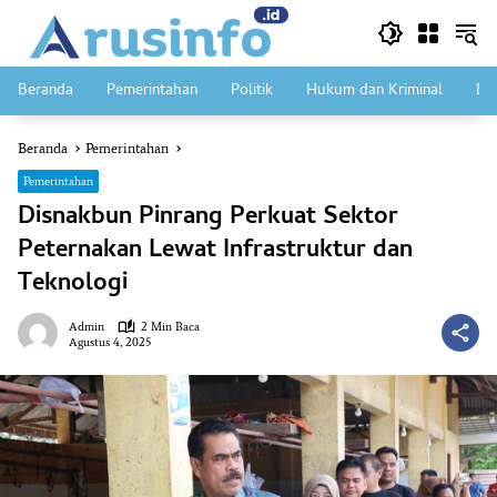
Langsung
ke
konten
Beranda
Pemerintahan
Politik
Hukum dan Kriminal
Ek
Beranda
Pemerintahan
Pemerintahan
Disnakbun Pinrang Perkuat Sektor
Peternakan Lewat Infrastruktur dan
Teknologi
Admin
2 Min Baca
Agustus 4, 2025