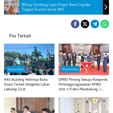
Wabup Enrekang Lepas Empat Siswa Capaska
Tingkat Provinsi Sulsel 2025
Pos Terkait
Pemerintahan
Pemerintahan
AAS Building Akhirnya Buka
DPRD Pinrang Setujui Ranperda
Suara Terkait Sengketa Lahan
Pertanggungjawaban APBD
Lakkang Ca’di
2025, 5 Fraksi Mendukung, 1
Menolak