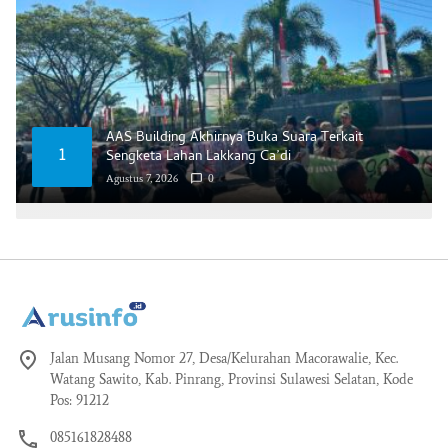
AAS Building Akhirnya Buka Suara Terkait
1
Sengketa Lahan Lakkang Ca’di
Agustus 7, 2026
0
Jalan Musang Nomor 27, Desa/Kelurahan Macorawalie, Kec.
Watang Sawito, Kab. Pinrang, Provinsi Sulawesi Selatan, Kode
Pos: 91212
085161828488