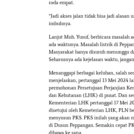
roda empat.
“Jadi akses jalan tidak bisa jadi alasa
imbuhnya.
Lanjut Muh. Yusuf, berbicara masalah a
ada waktunya. Masalah listrik di Peppa
Masyarakat hanya disuruh menunggu d
Seharusnya ada kejelasan waktu, jangan 
Menanggapi berbagai keluhan, salah s
menjelaskan, pertanggal 13 Mei 2024 l
permohonan Persetujuan Perjanjian K
dan Kehutanan (LHK) di pusat. Dan sesu
Kementerian LHK pertanggal 17 Mei 202
disetujui oleh Kemeterian LHK, PLN be
menyusun PKS. PKS inilah yang akan m
di Dusun Peppangan. Semakin cepat PKS
dibawa ke sana.