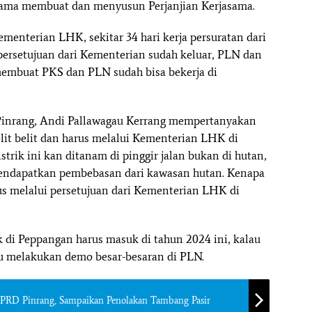
sama membuat dan menyusun Perjanjian Kerjasama.
ementerian LHK, sekitar 34 hari kerja persuratan dari
at persetujuan dari Kementerian sudah keluar, PLN dan
membuat PKS dan PLN sudah bisa bekerja di
Pinrang, Andi Pallawagau Kerrang mempertanyakan
lit belit dan harus melalui Kementerian LHK di
 listrik ini kan ditanam di pinggir jalan bukan di hutan,
endapatkan pembebasan dari kawasan hutan. Kenapa
arus melalui persetujuan dari Kementerian LHK di
rik di Peppangan harus masuk di tahun 2024 ini, kalau
au melakukan demo besar-besaran di PLN.
PRD Pinrang, Sampaikan Penolakan Tambang Pasir