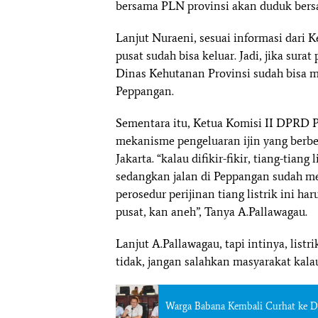
bersama PLN provinsi akan duduk ber
Lanjut Nuraeni, sesuai informasi dari K
pusat sudah bisa keluar. Jadi, jika sur
Dinas Kehutanan Provinsi sudah bisa 
Peppangan.
Sementara itu, Ketua Komisi II DPRD 
mekanisme pengeluaran ijin yang berbe
Jakarta. “kalau difikir-fikir, tiang-tiang
sedangkan jalan di Peppangan sudah m
perosedur perijinan tiang listrik ini h
pusat, kan aneh”, Tanya A.Pallawagau.
Lanjut A.Pallawagau, tapi intinya, list
tidak, jangan salahkan masyarakat kal
Warga Babana Kembali Curhat ke D