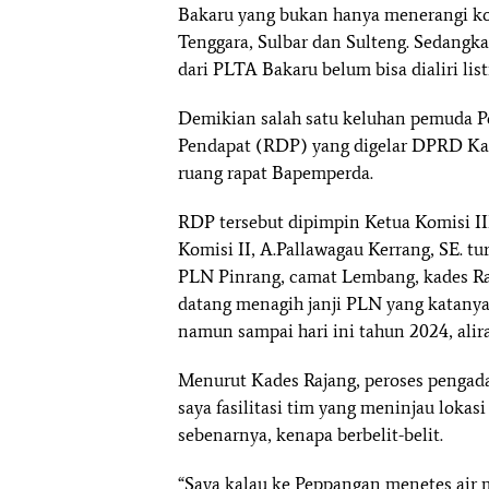
Bakaru yang bukan hanya menerangi kota
Tenggara, Sulbar dan Sulteng. Sedangk
dari PLTA Bakaru belum bisa dialiri list
Demikian salah satu keluhan pemuda P
Pendapat (RDP) yang digelar DPRD Kab
ruang rapat Bapemperda.
RDP tersebut dipimpin Ketua Komisi I
Komisi II, A.Pallawagau Kerrang, SE. tu
PLN Pinrang, camat Lembang, kades R
datang menagih janji PLN yang katanya 
namun sampai hari ini tahun 2024, alira
Menurut Kades Rajang, peroses pengadaan
saya fasilitasi tim yang meninjau lokasi
sebenarnya, kenapa berbelit-belit.
“Saya kalau ke Peppangan menetes air m