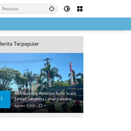
Berita Terpopuler
AAS Building Akhirnya Buka Suara
1
Terkait Sengketa Lahan Lakkang
Ca’di
Agustus 7, 2026
0